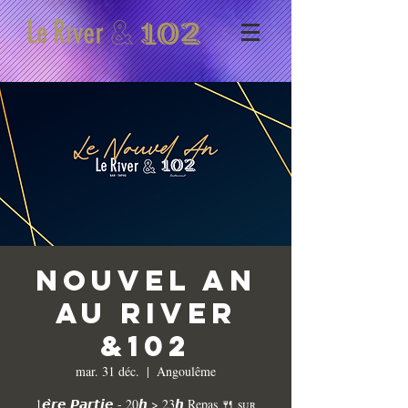
Nouvel An
au River
&102
mar. 31 déc.
  |  
Angoulême
1𝙚̀𝙧𝙚 𝙋𝙖𝙧𝙩𝙞𝙚 - 20𝙝 > 23𝙝 Repas 🍴 sᴜʀ