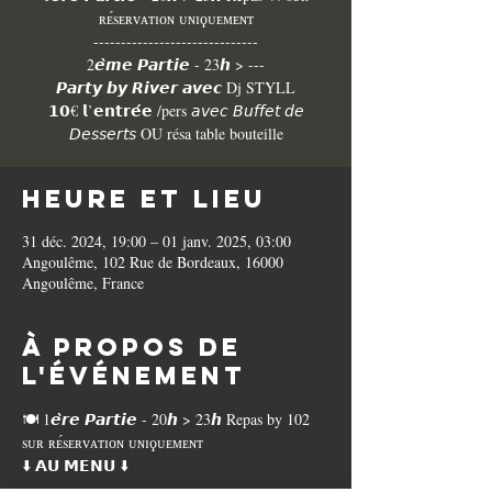
ʀᴇ́sᴇʀᴠᴀᴛɪᴏɴ ᴜɴɪϙᴜᴇᴍᴇɴᴛ
------------------------------
2𝙚̀𝙢𝙚 𝙋𝙖𝙧𝙩𝙞𝙚 - 23𝙝 > ---
𝙋𝙖𝙧𝙩𝙮 𝙗𝙮 𝙍𝙞𝙫𝙚𝙧 𝙖𝙫𝙚𝙘 Dj STYLL
𝟭𝟬€ 𝗹’𝗲𝗻𝘁𝗿𝗲́𝗲 /pers 𝘢𝘷𝘦𝘤 𝘉𝘶𝘧𝘧𝘦𝘵 𝘥𝘦
𝘋𝘦𝘴𝘴𝘦𝘳𝘵𝘴 OU résa table bouteille
Heure et lieu
31 déc. 2024, 19:00 – 01 janv. 2025, 03:00
Angoulême, 102 Rue de Bordeaux, 16000
Angoulême, France
À propos de
l'événement
🍽️ 1𝙚̀𝙧𝙚 𝙋𝙖𝙧𝙩𝙞𝙚 - 20𝙝 > 23𝙝 Repas by 102 
sᴜʀ ʀᴇ́sᴇʀᴠᴀᴛɪᴏɴ ᴜɴɪϙᴜᴇᴍᴇɴᴛ
⬇️ 𝗔𝗨 𝗠𝗘𝗡𝗨 ⬇️