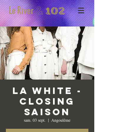
La White -
Closing
saison
sam. 03 sept.
  |  
Angoulême