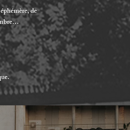
e éphémère, de
tembre…
que.