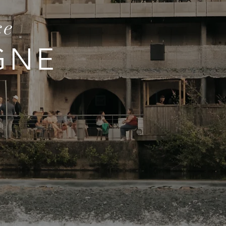
ce
GNE