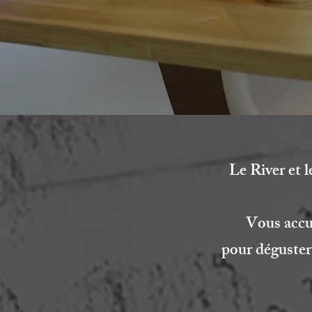
Le River et 
Vous accue
pour déguster