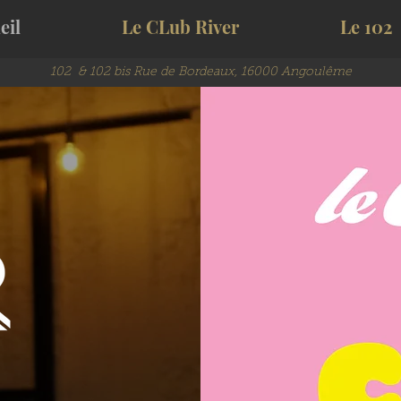
eil
Le CLub River
Le 102
102 & 102 bis Rue de Bordeaux, 16000 Angoulême